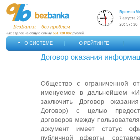
Время в М
7 августа 2
20
:
57
:
31
ок на общую сумму
551 720 082
рублей.
В систе
О СИСТЕМЕ
О РЕЙТИНГЕ
Договор оказания информац
Общество с ограниченной о
именуемое в дальнейшем «Ис
заключить Договор оказани
Договор) с целью предост
договоров между пользовател
документ имеет статус оф
публичной оферты, составл