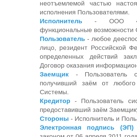
неотъемлемой частью насто
исполнения Пользователями.
Исполнитель
- ООО «Р2Р
функциональные возможности
Пользователь
- любое дееспо
лицо, резидент Российской Ф
определенных действий зак
Договор оказания информацион
Заемщик
- Пользователь с
получивший заём от любого 
Системы.
Кредитор
- Пользователь си
предоставивший заём Заемщик
Стороны
- Исполнитель и Пол
Электронная подпись (ЭП)
законом от 06 апреля 2011 го