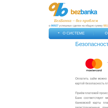
вано
191881
пользователей. Заключено
86927
успешных сделок на общую сумму
551 6
О СИСТЕМЕ
О
Безопаснос
Оплатить займ можно 
картой безопасность п
Приём платежей происх
Банк соответствует 
банковской карты пл
регистрационные дан