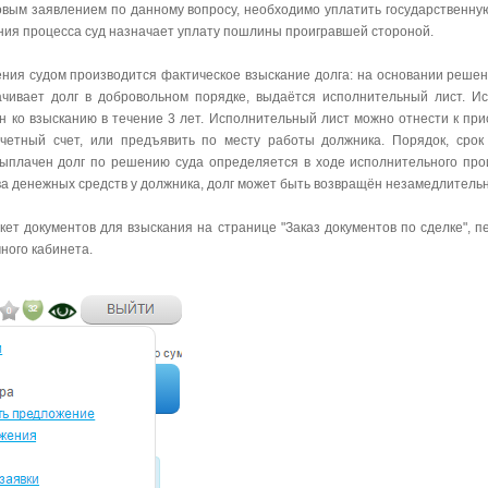
овым заявлением по данному вопросу, необходимо уплатить государственн
ния процесса суд назначает уплату пошлины проигравшей стороной.
ия судом производится фактическое взыскание долга: на основании решен
ачивает долг в добровольном порядке, выдаётся исполнительный лист. И
 ко взысканию в течение 3 лет. Исполнительный лист можно отнести к прист
четный счет, или предъявить по месту работы должника. Порядок, сро
выплачен долг по решению суда определяется в ходе исполнительного про
ва денежных средств у должника, долг может быть возвращён незамедлитель
кет документов для взыскания на странице "Заказ документов по сделке", п
ного кабинета.