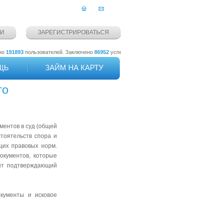
ТИ
ЗАРЕГИСТРИРОВАТЬСЯ
893
пользователей. Заключено
86952
успешных сделок на общую сумму
551 770 082
ру
ЩЬ
ЗАЙМ НА КАРТУ
го
ментов в суд (общей
тоятельств спора и
щих правовых норм.
окументов, которые
ент подтверждающий
окументы и исковое