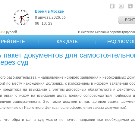
Время в Москве
8 августа 2026, сб
ВОЙ
06
:
10
:
23
лей.
В системе Безбанка зарегистрировано
191
 РЕЙТИНГЕ
КАК ДАТЬ
FAQ /ПОМО
ь пакет документов для самостоятельно
ерез суд
ого разбирательства – направление искового заявления и необходимых доку
ой) по месту нахождения должника, с изложением в исковом заявлении обс
и кредитора на взыскание с учетом договорных обязательств и действую
 орган с иском на взыскание долга должно сопровождаться подбором д
личия задолженности. Это такие документы, как: договор займа, докум
полученные от Расчетного Центра после оформления заказа документов).
, что обратиться в суд можно по почте, направив все необходимые д