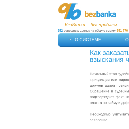
93
пользователей. Заключено
86952
успешных сделок на общую сумму
551 770 082
руб
О СИСТЕМЕ
О
Как заказат
взыскания ч
Начальный этап судебн
юрисдикции или миров
аргументацией позици
Обращение в судебный
подтверждают факт на
платеж по займу и др(
Необходимо учитывать
заявление.