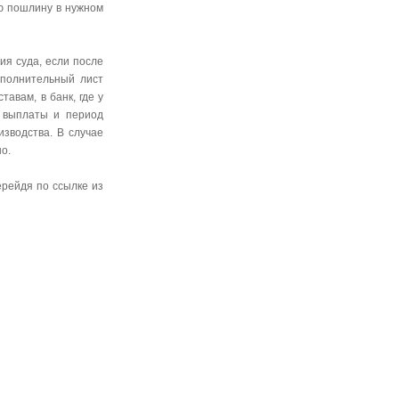
ую пошлину в нужном
ия суда, если после
сполнительный лист
авам, в банк, где у
к выплаты и период
изводства. В случае
но.
ерейдя по ссылке из