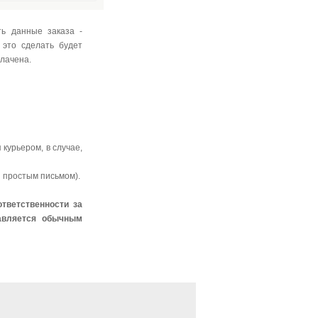
ь данные заказа -
 это сделать будет
плачена.
 курьером, в случае,
я простым письмом).
тветственности за
равляется обычным