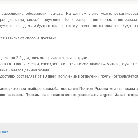
 завершение оформления заказа. На данном этапе можно редактироват
рес доставки, способ получения. После завершения оформления заказа
ументов по сделкам будет отправлен сразу после того, как комиссия будет о
ов зависит от способа доставки.
доставки 2-3 дня, посылка вручается лично в руки.
авка от Почты России, срок доставки посылки составляет 4-5 дней, вручается
чения имеется данная услуга
.
к доставки составляет от 10 дней, получение в отделении почты (отправляетс
ние, что при выборе способа доставки Почтой России мы не несем о
ние заказов. Просим вас внимательно указывать адрес. Заказ отп
лицам